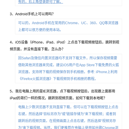
有的，右上角登录即可了解。
3、Android手机上可以用吗？
可以的，Android手机在常用的Chrome、UC、360、QQ等浏览器
上都可以很方便的使用本站。
4、iOS设备（iPhone、iPad、iPod）上点击下载视频按钮后，跳转到视
频页面，并没有直接下载，怎么办？
因Safari及微信内置浏览器均不支持下载文件，所以保存视频需要
借助其他浏览器来完成，建议iOS用户在App Store下载免费的火狐
浏览器，支持将下载的视频保存到手机相册。参考: iPhone上利用
《Firefox火狐浏览器》下载视频到手机相册的教程。
5、我在电脑上用的是IE浏览器，点下载视频按钮后，出现跟上面那用
iPad的哥们一样的情况，跳转到视频页面，如何下载到本地呢？
电脑上少数浏览器不支持直接下载，但可以在下载视频按钮上点击
右键，然后选择"目标另存为"或"链接存储为"来下载视频；或者到
跳转后的视频页面，在视频画面上点击右键，然后选择"视频另存
为"来下载视频。当然，我们更推荐在电脑上使用如谷歌Chrome浏