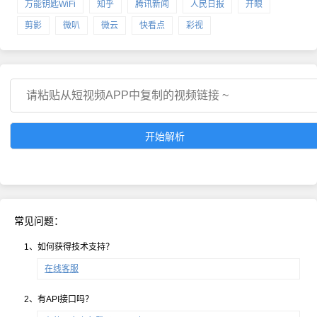
万能钥匙WiFi
知乎
腾讯新闻
人民日报
开眼
剪影
微叭
微云
快看点
彩视
开始解析
常见问题：
1、如何获得技术支持？
在线客服
2、有API接口吗？